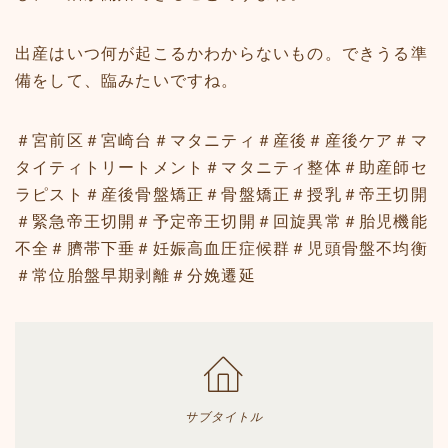
出産はいつ何が起こるかわからないもの。できうる準
備をして、臨みたいですね。
＃宮前区＃宮崎台＃マタニティ＃産後＃産後ケア＃マ
タイティトリートメント＃マタニティ整体＃助産師セ
ラピスト＃産後骨盤矯正＃骨盤矯正＃授乳＃帝王切開
＃緊急帝王切開＃予定帝王切開＃回旋異常＃胎児機能
不全＃臍帯下垂＃妊娠高血圧症候群＃児頭骨盤不均衡
＃常位胎盤早期剥離＃分娩遷延
サブタイトル